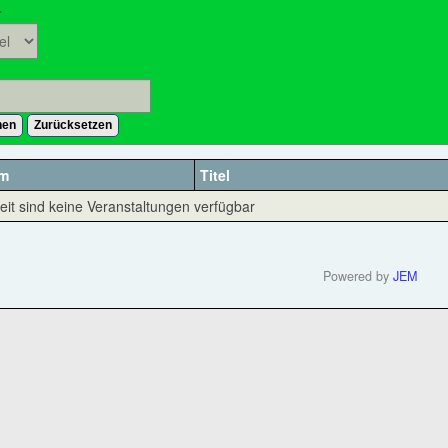
r
pper-Workshop bei uns durch. Wir freuen uns auf neue Gesichter
hen
Zurücksetzen
um
Titel
eit sind keine Veranstaltungen verfügbar
Powered by
JEM