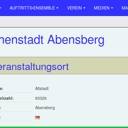
AUFTRITTS•ENSEMBLE
VEREIN
MEDIEN
MA
nenstadt Abensberg
eranstaltungsort
e:
Altstadt
eitzahl:
93326
:
Abensberg
: