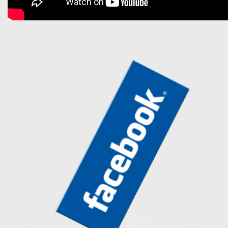
href="https://www.facebook.com/sarara.samba" target="_blank"
rel="noopener">