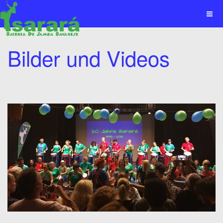
Bilder und Videos
x
x